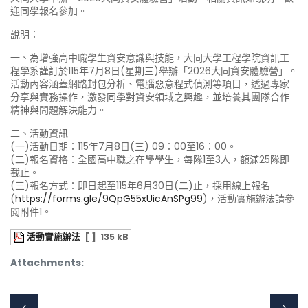
迎同學報名參加。
說明：
一、為增強高中職學生資安意識與技能，大同大學工程學院資訊工
程學系謹訂於115年7月8日(星期三)舉辦「2026大同資安體驗營」。
活動內容涵蓋網路封包分析、電腦惡意程式偵測等項目，透過專家
分享與實務操作，激發同學對資安領域之興趣，並培養其團隊合作
精神與問題解決能力。
二、活動資訊
(一)活動日期：115年7月8日(三) 09：00至16：00。
(二)報名資格：全國高中職之在學學生，每隊1至3人，額滿25隊即
截止。
(三)報名方式：即日起至115年6月30日(二)止，採用線上報名
(
https://forms.gle/9QpG55xUicAnSPg99
)，活動實施辦法請參
閱附件1。
活動實施辦法
[ ]
135 kB
Attachments: