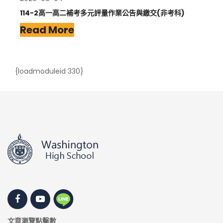
114-2高一高二補考多元評量作業公告與繳交(非考科)
Read More
{loadmoduleid 330}
文章瀏覽點擊數