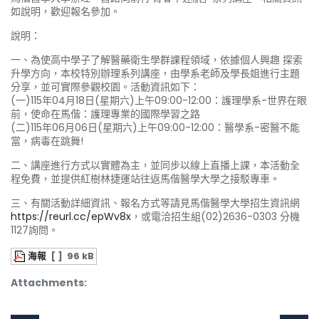
如說明，歡迎報名參加。
說明：
一、為使高中學子了解醫藥衛生學群課程領域，依據個人興趣 探索
升學方向，本校特別辦理系列講座，由學系老師及學長姐進行主題
分享，並可實際參觀校園。活動資訊如下：
(一)115年04月18日(星期六)上午09:00-12:00：護理學系-世界在眼
前，使命在馬偕：護理專業的國際學習之路
(二)115年06月06日(星期六)上午09:00-12:00：醫學系-密醫不能
當，病毒在跳舞!
二、講座進行方式以實體為主，並同步以線上直播上課，本活動全
程免費，並提供紅樹林捷運站往返馬偕醫學大學之接駁專車。
三、有關活動詳細資訊、報名方式等請見馬偕醫學大學招生資訊網
https://reurl.cc/epWv8x
，或電洽招生組(02)2636-0303 分機
1127詢問。
海報
[ ]
96 kB
Attachments: