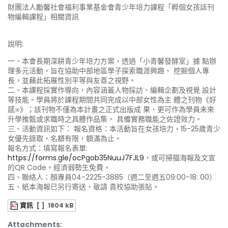
財團法人勵馨社會福利事業基金會青少年培力課程「孵個女孩誌刊
物編輯課程」相關資訊
說明:
一、本會長期深耕青少年培力方案，透過「小青馨發酵室」據 點辦
理多元活動，旨在協助中部地區學子探索職涯興趣、 挖掘個人專
長，並藉此拓展性別平等與友善之視野。
二、本課程採實作導向，內容涵蓋人物採訪、編輯企劃及視覺 設計
等技能。學員將於課程期間共同完成以中部女性為主 體之刊物《好
感∞》；該刊物不僅為本計畫之正式出版成 果，更可作為學員未來
升學推甄或求職時之具體作品集， 具備實務職能之佐證效力。
三、活動資訊如下： 報名資格：本活動旨在女孩培力，15-25歲青少
女優先錄取，名額有限，額滿為止。
報名方式：填寫報名表單:
https://forms.gle/ocPgob35NuuJ7FJL9
，或可掃描海報及文宣
的QR Code。經濟弱勢生免費。
四、聯絡人：顏專員04-2225-3885（週二至週五09:00-18: 00）
五、紙本海報已另行寄送，敬請 貴校協助張貼。
資訊
[ ]
1804 kB
Attachments: