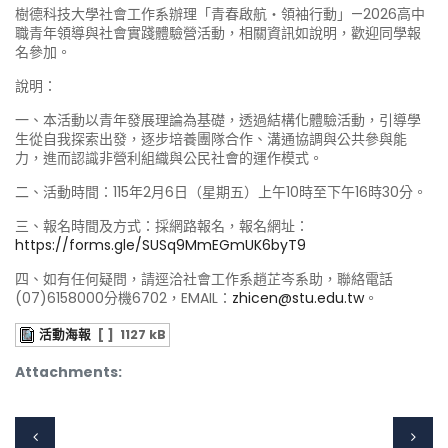
樹德科技大學社會工作系辦理「青春啟航・領袖行動」—2026高中
職青年領導與社會實踐體驗營活動，相關資訊如說明，歡迎同學報
名參加。
說明：
一、本活動以青年發展理論為基礎，透過結構化體驗活動，引導學
生從自我探索出發，逐步培養團隊合作、溝通協調與公共參與能
力，進而認識非營利組織與公民社會的運作模式。
二、活動時間：115年2月6日（星期五）上午10時至下午16時30分。
三、報名時間及方式：採網路報名，報名網址：
https://forms.gle/SUSq9MmEGmUK6byT9
四、如有任何疑問，請逕洽社會工作系趙芷岑系助，聯絡電話
(07)6158000分機6702，EMAIL：
zhicen@stu.edu.tw
。
活動海報
[ ]
1127 kB
Attachments: