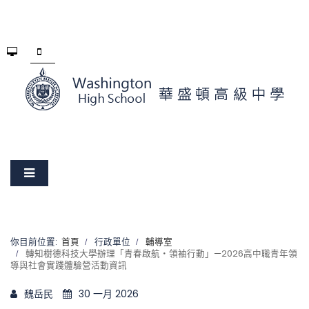
你目前位置:
首頁
行政單位
輔導室
轉知樹德科技大學辦理「青春啟航・領袖行動」—2026高中職青年領
導與社會實踐體驗營活動資訊
魏岳民
30 一月 2026