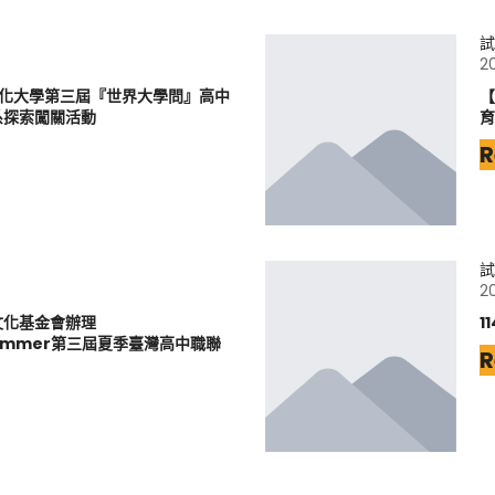
試
2
文化大學第三屆『世界大學問』高中
【
系探索闖關活動
育
R
試
2
文化基金會辦理
1
6Summer第三屆夏季臺灣高中職聯
R