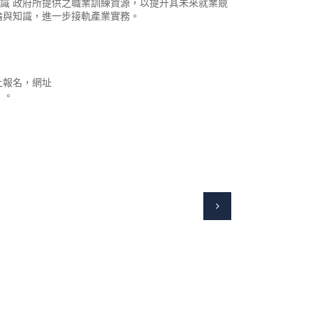
識 政府所提供之職業訓練資源，以提升其未來就業競
論與知識，進一步接軌產業實務。
上報名，網址
）。