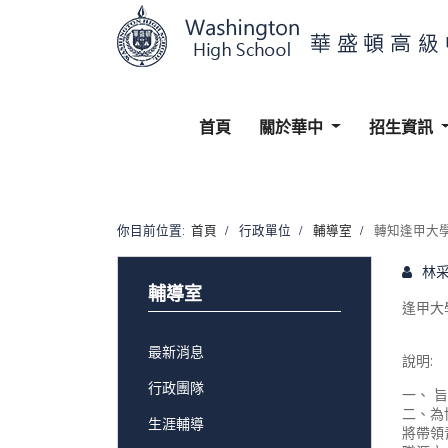
首頁
關於華中
招生資訊
你目前位置:
首頁
行政單位
輔導室
轉知逢甲大
林
輔導室
逢甲大
最新消息
說明:
行政團隊
一、 
二、為
生涯輔導
將帶領