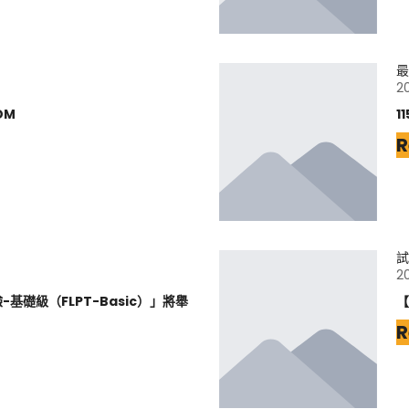
最
2
DM
1
R
試
2
基礎級（FLPT-Basic）」將舉
【
R