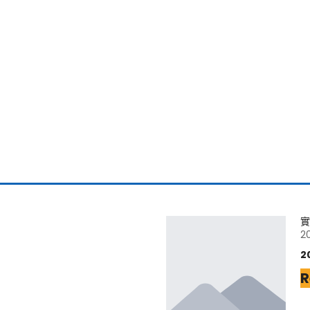
實
2
2
R