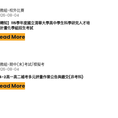
務組-校外比賽
026-08-04
轉知】115學年度國立清華大學高中學生科學研究人才培
計畫化學組招生考試
ead More
務組-期中(末)考試/模擬考
026-08-04
14-2高一高二補考多元評量作業公告與繳交(非考科)
ead More