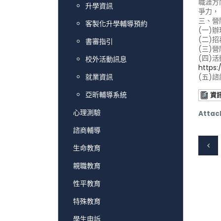
職涯方
升學資訊
爭力，
三、營
客製化升學輔導預約
(一)辦
(二)
書審指引
(三)
(四)
校外活動訊息
https
就業資訊
(五)諮
亞昕輔導系統
資
心理測驗
Attac
諮商輔導
生命教育
親職教育
性平教育
特殊教育
學生申訴