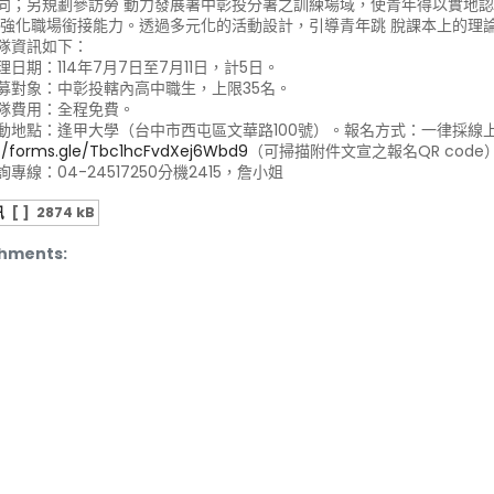
向；另規劃參訪勞 動力發展署中彰投分署之訓練場域，使青年得以實地認
 強化職場銜接能力。透過多元化的活動設計，引導青年跳 脫課本上的理
隊資訊如下：
理日期：114年7月7日至7月11日，計5日。
招募對象：中彰投轄內高中職生，上限35名。
營隊費用：全程免費。
活動地點：逢甲大學（台中市西屯區文華路100號）。報名方式：一律採線
://forms.gle/Tbc1hcFvdXej6Wbd9
（可掃描附件文宣之報名QR code
詢專線：04-24517250分機2415，詹小姐
訊
[ ]
2874 kB
hments: