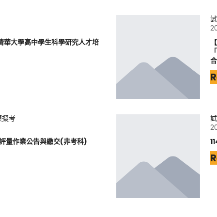
試
2
立清華大學高中學生科學研究人才培
【
「
合
R
模擬考
試
2
元評量作業公告與繳交(非考科)
1
R