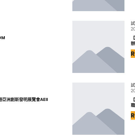
試
2
DM
【
辦
R
試
2
港亞洲創新發明展覽會AEII
【
職
R