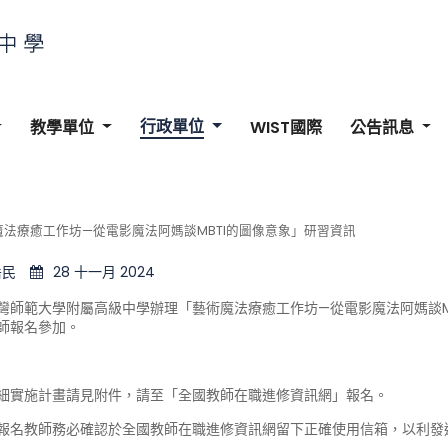
行政單位
教學單位
WIST國際
公告訊息
法療癒工作坊—從電影魔法阿媽談MBTI的圖像意象」研習資訊
岳民
28 十一月 2024
灣師範大學附屬高級中學辦理「藝術魔法療癒工作坊—從電影魔法阿媽談M
師報名參加。
細實施計畫請見附件，請至「全國教師在職進修資訊網」報名。
報名教師務必確認於全國教師在職進修資訊網留下正確使用信箱，以利發