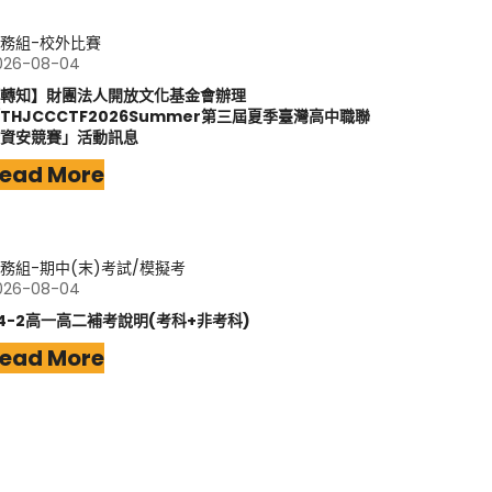
務組-校外比賽
026-08-04
轉知】財團法人開放文化基金會辦理
THJCCCTF2026Summer第三屆夏季臺灣高中職聯
資安競賽」活動訊息
ead More
務組-期中(末)考試/模擬考
026-08-04
14-2高一高二補考說明(考科+非考科)
ead More