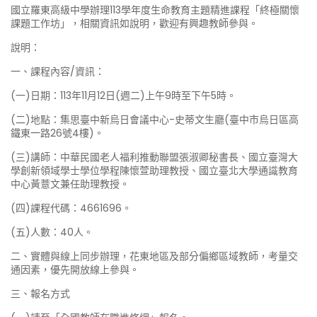
國立羅東高級中學辦理113學年度生命教育主題精進課程「終極關懷
課題工作坊」，相關資訊如說明，歡迎有興趣教師參與。
說明：
一、課程內容/資訊：
(一)日期：113年11月12日(週二)上午9時至下午5時。
(二)地點：集思臺中新烏日會議中心-史蒂文生廳(臺中市烏日區高
鐵東一路26號4樓)。
(三)講師：中華民國老人福利推動聯盟張淑卿秘書長、國立臺灣大
學創新領域學士學位學程陳懷萱助理教授、國立臺北大學通識教育
中心黃薏文兼任助理教授。
(四)課程代碼：4661696。
(五)人數：40人。
二、實體與線上同步辦理，花東地區及部分偏鄉區域教師，考量交
通因素，優先開放線上參與。
三、報名方式