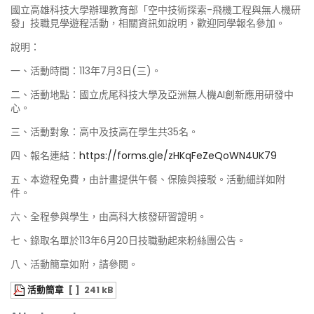
國立高雄科技大學辦理教育部「空中技術探索-飛機工程與無人機研
發」技職見學遊程活動，相關資訊如說明，歡迎同學報名參加。
說明：
一、活動時間：113年7月3日(三)。
二、活動地點：國立虎尾科技大學及亞洲無人機AI創新應用研發中
心。
三、活動對象：高中及技高在學生共35名。
四、報名連結：
https://forms.gle/zHKqFeZeQoWN4UK79
五、本遊程免費，由計畫提供午餐、保險與接駁。活動細詳如附
件。
六、全程參與學生，由高科大核發研習證明。
七、錄取名單於113年6月20日技職動起來粉絲團公告。
八、活動簡章如附，請參閱。
活動簡章
[ ]
241 kB