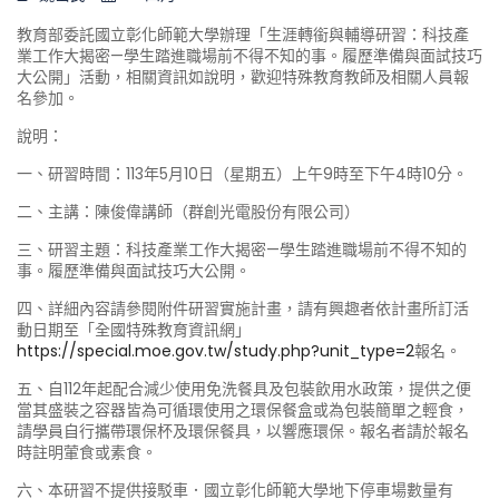
教育部委託國立彰化師範大學辦理「生涯轉銜與輔導研習：科技產
業工作大揭密—學生踏進職場前不得不知的事。履歷準備與面試技巧
大公開」活動，相關資訊如說明，歡迎特殊教育教師及相關人員報
名參加。
說明：
一、研習時間：113年5月10日（星期五）上午9時至下午4時10分。
二、主講：陳俊偉講師（群創光電股份有限公司）
三、研習主題：科技產業工作大揭密—學生踏進職場前不得不知的
事。履歷準備與面試技巧大公開。
四、詳細內容請參閱附件研習實施計畫，請有興趣者依計畫所訂活
動日期至「全國特殊教育資訊網」
https://special.moe.gov.tw/study.php?unit_type=2
報名。
五、自112年起配合減少使用免洗餐具及包裝飲用水政策，提供之便
當其盛裝之容器皆為可循環使用之環保餐盒或為包裝簡單之輕食，
請學員自行攜帶環保杯及環保餐具，以響應環保。報名者請於報名
時註明葷食或素食。
六、本研習不提供接駁車．國立彰化師範大學地下停車場數量有