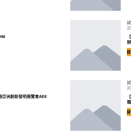
試
2
DM
【
辦
R
試
2
港亞洲創新發明展覽會AEII
【
職
R