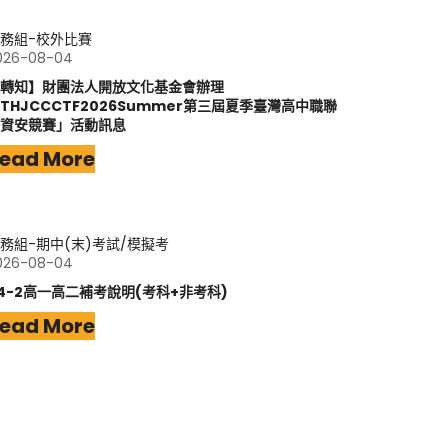
務組-校外比賽
026-08-04
轉知】財團法人開放文化基金會辦理
THJCCCTF2026Summer第三屆夏季臺灣高中職聯
資安競賽」活動訊息
ead More
務組-期中(末)考試/模擬考
026-08-04
14-2高一高二補考說明(考科+非考科)
ead More