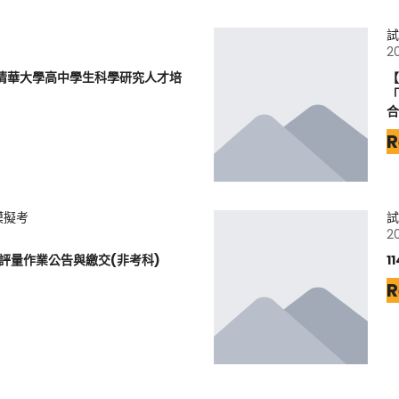
試
2
立清華大學高中學生科學研究人才培
【
「
合
R
模擬考
試
2
元評量作業公告與繳交(非考科)
1
R