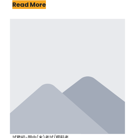
Read More
試務組-期中(末)考試/模擬考