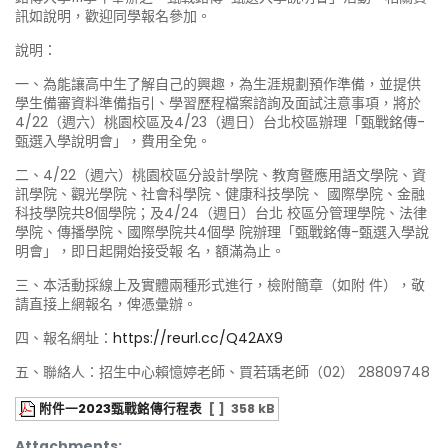
訊如說明，歡迎同學報名參加。
說明：
一、為能讓高中生了解自己的興趣，為生涯規劃預作準備，並提供
學生備審資料準備指引、學習歷程檔案諮詢及面試注意事項，將於
4/22（週六）桃園校區及4/23（週日）台北校區辦理「甄戰銘傳-
甄選入學說明會」，費用全免。
二、4/22（週六）桃園校區分設計學院、教育暨應用語文學院、資
訊學院、觀光學院、社會科學院、健康科技學院、 國際學院、金融
科技學院共8個學院；及4/24（週日）台北 校區分管理學院、法律
學院、傳播學院、國際學院共4個學 院辦理「甄戰銘傳-甄選入學說
明會」，即日起開始接受報 名，額滿為止。
三、本活動採線上及實體兩種形式進行，檢附簡章（如附 件），敬
請直接上網報名，俾憑彙辦。
四、報名網址：
https://reurl.cc/Q42AX9
五、聯絡人：招生中心賴憶婷老師、買若瑀老師（02） 28809748
附件一2023甄戰銘傳行程表
[ ]
358 kB
Attachments: