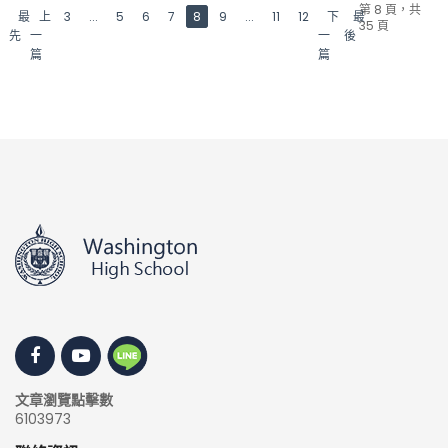
第 8 頁，共
最
上
3
...
5
6
7
8
9
...
11
12
下
最
35 頁
先
一
一
後
篇
篇
文章瀏覽點擊數
6103973