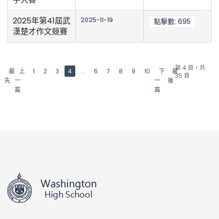
2025年第41屆武
2025-11-19
點擊數: 695
漢楚才作文競賽
第 4 頁，共
最
上
1
2
3
4
...
6
7
8
9
10
下
最
35 頁
先
一
一
後
篇
篇