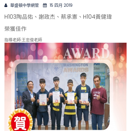
華盛頓中學網管
15 四月 2019
H103陶品佑、謝政杰、蔡承憲、H104黃健瑋
榮獲佳作
指導老師:王忠俊老師