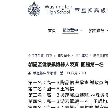
關於華中
首頁
招生資訊
你目前位置:
首頁
關於華中
學生成就
歷年競賽
朝陽盃健康飆機器人競賽-團體第一名
華盛頓中學網管
08 四月 2019
第一名：高一３陶品佑.蔡承憲.謝政杰.
第二名：國一５王宥棋
第三名：高一３吳茂煇.白鑫龍. 林煒城
第四名：高一３游若薰.高一４：王語均
第四名：高一３：林垣廷 林裕峰 謝宜軒