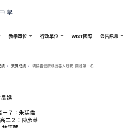
教學單位
行政單位
WIST國際
公告訊息
成績
競賽成績
朝陽盃健康飆機器人競賽-團體第一名
許晶媃
.高ㄧ７：朱廷偉
.高二２：陳彥蓁
 林婕葳