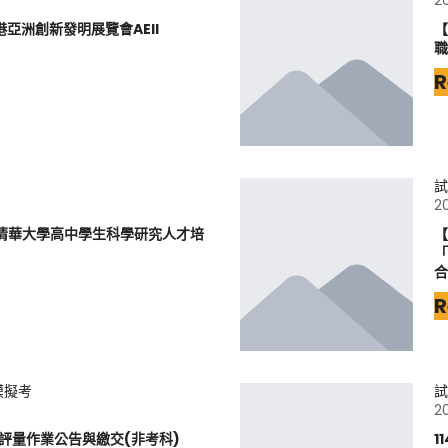
2
港亞洲創新發明展覽會AEII
【
職
R
試
2
立清華大學高中學生科學研究人才培
【
「
合
R
模擬考
試
2
元評量作業公告與繳交(非考科)
1