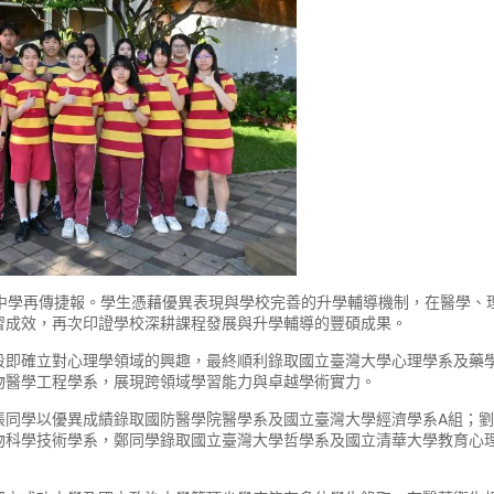
頓中學再傳捷報。學生憑藉優異表現與學校完善的升學輔導機制，在醫學
習成效，再次印證學校深耕課程發展與升學輔導的豐碩成果。
段即確立對心理學領域的興趣，最終順利錄取國立臺灣大學心理學系及藥
物醫學工程學系，展現跨領域學習能力與卓越學術實力。
張同學以優異成績錄取國防醫學院醫學系及國立臺灣大學經濟學系A組；
物科學技術學系，鄭同學錄取國立臺灣大學哲學系及國立清華大學教育心