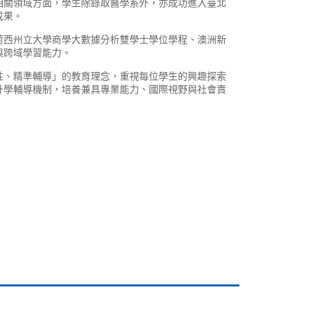
相關領域方面，學生除錄取醫學系外，亦成功進入臺北
成果。
荷西州立大學商學大數據分析雙學士學位學程、澳洲新
與跨域學習能力。
性、精準輔導」的教育理念，重視每位學生的興趣探索
升學輔導機制，培養兼具專業能力、國際視野與社會責