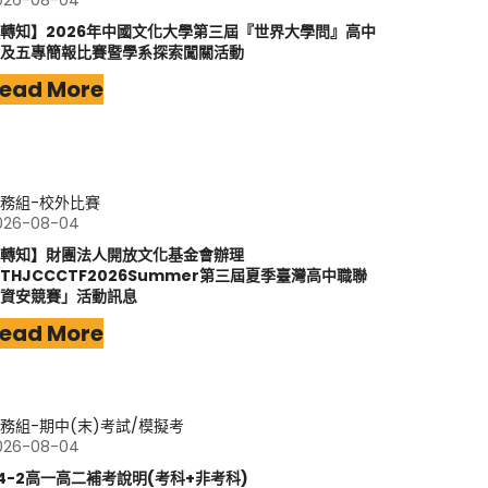
026-08-04
轉知】2026年中國文化大學第三屆『世界大學問』高中
及五專簡報比賽暨學系探索闖關活動
ead More
務組-校外比賽
026-08-04
轉知】財團法人開放文化基金會辦理
THJCCCTF2026Summer第三屆夏季臺灣高中職聯
資安競賽」活動訊息
ead More
務組-期中(末)考試/模擬考
026-08-04
14-2高一高二補考說明(考科+非考科)