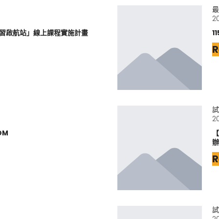
最
2
學習啟航站」線上課程實施計畫
1
R
試
2
DM
【
辦
R
試