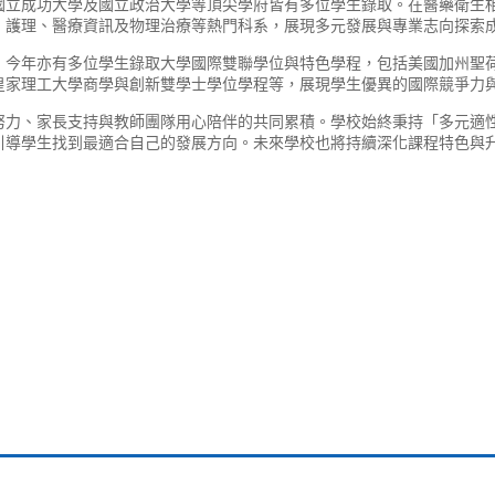
國立成功大學及國立政治大學等頂尖學府皆有多位學生錄取。在醫藥衛生
、護理、醫療資訊及物理治療等熱門科系，展現多元發展與專業志向探索
，今年亦有多位學生錄取大學國際雙聯學位與特色學程，包括美國加州聖
皇家理工大學商學與創新雙學士學位學程等，展現學生優異的國際競爭力
努力、家長支持與教師團隊用心陪伴的共同累積。學校始終秉持「多元適
引導學生找到最適合自己的發展方向。未來學校也將持續深化課程特色與