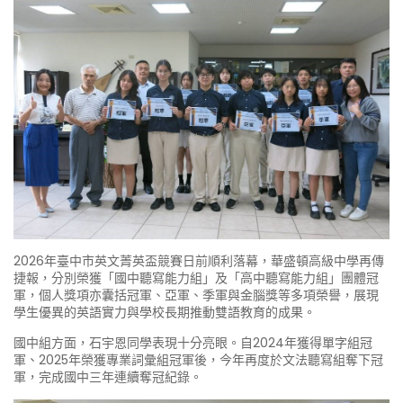
2026年臺中市英文菁英盃競賽日前順利落幕，華盛頓高級中學再傳
捷報，分別榮獲「國中聽寫能力組」及「高中聽寫能力組」團體冠
軍，個人獎項亦囊括冠軍、亞軍、季軍與金腦獎等多項榮譽，展現
學生優異的英語實力與學校長期推動雙語教育的成果。
國中組方面，石宇恩同學表現十分亮眼。自2024年獲得單字組冠
軍、2025年榮獲專業詞彙組冠軍後，今年再度於文法聽寫組奪下冠
軍，完成國中三年連續奪冠紀錄。