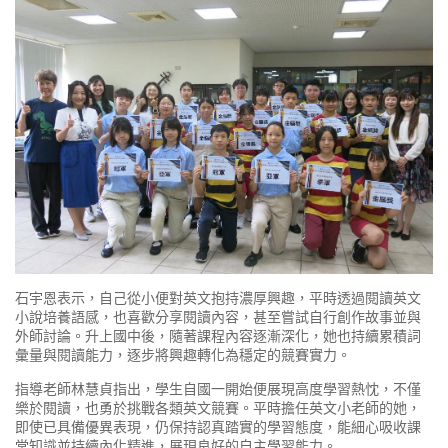
石宇恩表示，自己從小便對英文抱持濃厚興趣，平時透過閱讀英文
小說培養語感，也喜歡分享閱讀內容，甚至嘗試自行創作故事並與
外師討論。升上國中後，隨著課程內容逐漸深化，她也持續累積詞
彙量與閱讀能力，逐步將興趣轉化為穩定的競賽實力。
指導老師林慧貞指出，學生自國一開始便展現高度學習熱忱，不僅
樂於閱讀，也勇於挑戰各類英文競賽。平時擔任英文小老師的她，
即使已具備優異表現，仍保持認真踏實的學習態度，能細心吸收課
堂知識並持續內化精進，展現良好的自主學習能力。