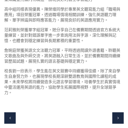
高中組同樣表現優異。陳榮壕同學於專業英文聽寫能力組「職場與
應用」項目榮獲冠軍，透過職場情境相關訓練，強化英語聽力理
解、單字辨識與即時應答能力，展現良好的英語應用實力。
范莉雅則榮獲單字組冠軍，她分享自己在備賽期間透過官方系統大
量練習，並針對錯誤單字進一步查詢用法與字源，深化理解與記
憶，也體會到穩定練習與長期累積的重要性。
詹婉庭榮獲英語文文法聽力冠軍，平時透過閱讀外語書籍、聆聽英
文歌曲及與外師交流，將英語融入日常生活，並於備賽期間持續練
習歷屆試題，展現扎實的語言基礎與穩定實力。
校長劉一欣表示，學生能在英文競賽中持續獲得佳績，除了來自學
生自身努力外，也展現學校長期深耕雙語教育與國際化課程的成
果。未來學校將持續營造多元語言學習環境，培養學生於真實情境
中靈活運用英語的能力，協助學生拓展國際視野，提升全球競爭
力。