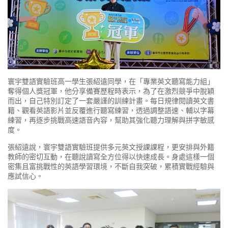
寰宇雙語實驗班高一學生張紹遠同學，在「專業英文聽寫能力組」
奪得個人獎冠軍，他分享備賽歷程時表示，為了在激烈競爭中脫穎
而出，自己特別訂定了一套嚴謹的訓練計畫。每日規律閱讀英文書
籍、觀看英語影片並反覆進行聽寫練習，透過調整語速、輔以字幕
練習，再逐步挑戰高速語音內容，幫助其強化聽力理解與拼字敏感
度。
張紹遠說，寰宇雙語實驗班提供多元英文授課課程，更安排與外籍
教師的密切互動，在聽說讀寫全方位得以快速成長。身處這樣一個
密集且富挑戰性的英語學習環境，不斷自我突破，累積實戰經驗與
應試信心。