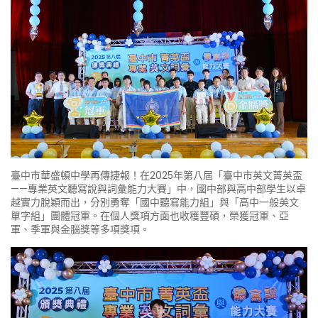
臺中市華盛頓中學再傳捷報！在2025年第八屆「臺中市英文菁英盃
——專業英文聽寫說與詞彙能力大賽」中，國中部與高中部學生以卓
越實力脫穎而出，分別勇奪「國中聽寫能力組」與「高中一般英文
單字組」團體冠軍。在個人獎項方面也收穫豐碩，榮獲冠軍、亞
軍、季軍與金腦獎等多項獎項。