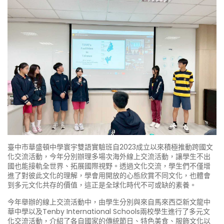
臺中市華盛頓中學寰宇雙語實驗班自2023成立以來積極推動跨國文
化交流活動，今年分別辦理多場次海外線上交流活動，讓學生不出
國也能接軌全世界、拓展國際視野。透過文化交流，學生們不僅增
進了對彼此文化的理解，學會用開放的心態欣賞不同文化，也體會
到多元文化共存的價值，這正是全球化時代不可或缺的素養。
今年舉辦的線上交流活動中，由學生分別與來自馬來西亞新文龍中
華中學以及Tenby International Schools兩校學生進行了多元文
化交流活動，介紹了各自國家的傳統節日、特色美食、服飾文化以