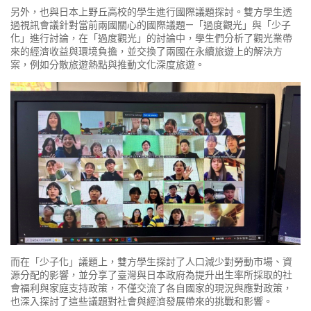
另外，也與日本上野丘高校的學生進行國際議題探討。雙方學生透
過視訊會議針對當前兩國關心的國際議題—「過度觀光」與「少子
化」進行討論，在「過度觀光」的討論中，學生們分析了觀光業帶
來的經濟收益與環境負擔，並交換了兩國在永續旅遊上的解決方
案，例如分散旅遊熱點與推動文化深度旅遊。
而在「少子化」議題上，雙方學生探討了人口減少對勞動市場、資
源分配的影響，並分享了臺灣與日本政府為提升出生率所採取的社
會福利與家庭支持政策，不僅交流了各自國家的現況與應對政策，
也深入探討了這些議題對社會與經濟發展帶來的挑戰和影響。