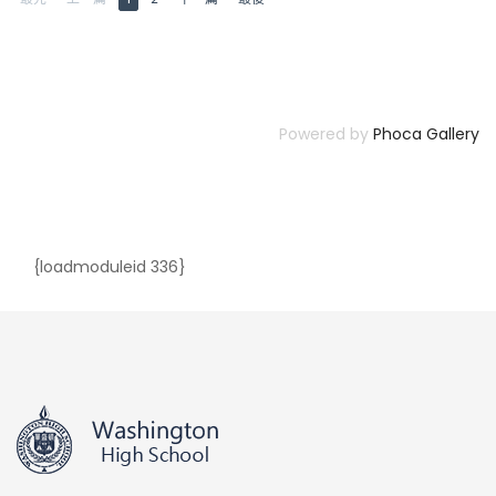
Powered by
Phoca Gallery
{loadmoduleid 336}