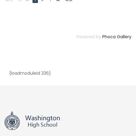
Powered by
Phoca Gallery
{loadmoduleid 336}