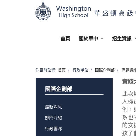
首頁
關於華中
招生資訊
你目前位置:
首頁
行政單位
國際企劃部
專題講
實踐
國際企劃部
此次
人機
最新消息
例，
系也
部門介紹
的安
行政團隊
孩子