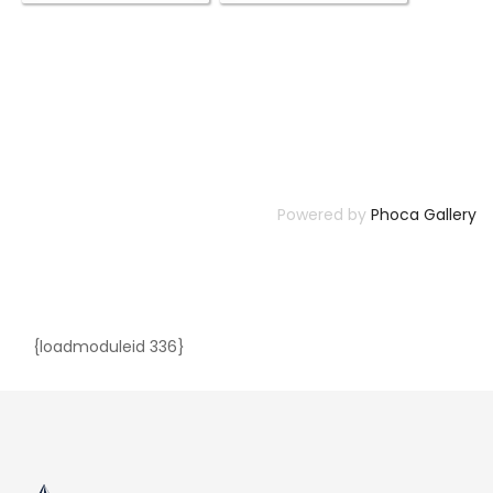
Powered by
Phoca Gallery
{loadmoduleid 336}