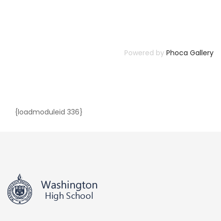
Powered by
Phoca Gallery
{loadmoduleid 336}