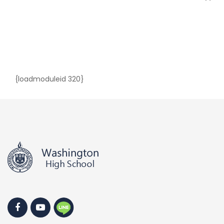
{loadmoduleid 320}