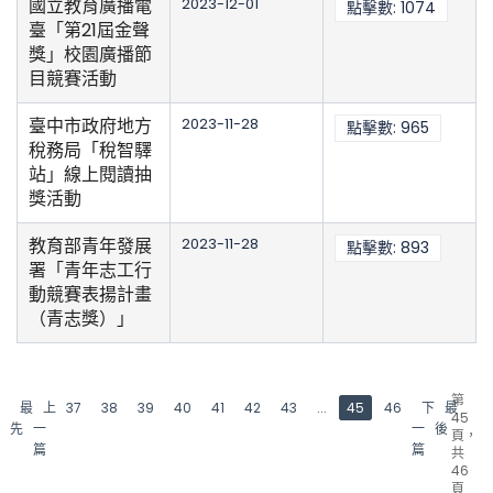
國立教育廣播電
2023-12-01
點擊數: 1074
臺「第21屆金聲
獎」校園廣播節
目競賽活動
臺中市政府地方
2023-11-28
點擊數: 965
稅務局「稅智驛
站」線上閱讀抽
獎活動
教育部青年發展
2023-11-28
點擊數: 893
署「青年志工行
動競賽表揚計畫
（青志獎）」
第
最
上
37
38
39
40
41
42
43
...
45
46
下
最
45
先
一
一
後
頁，
篇
篇
共
46
頁