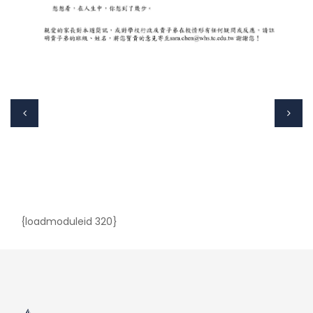
{loadmoduleid 320}