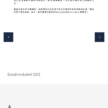
{loadmoduleid 320}