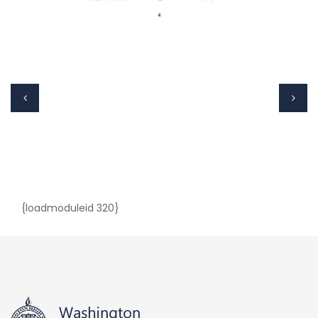
{loadmoduleid 320}