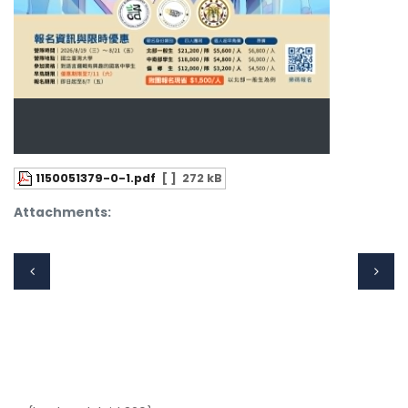
1150051379-0-1.pdf
[ ]
272 kB
Attachments: