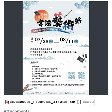
387330000E_1150010135_ATTACH1.pdf
[ ]
333 kB
Attachments: