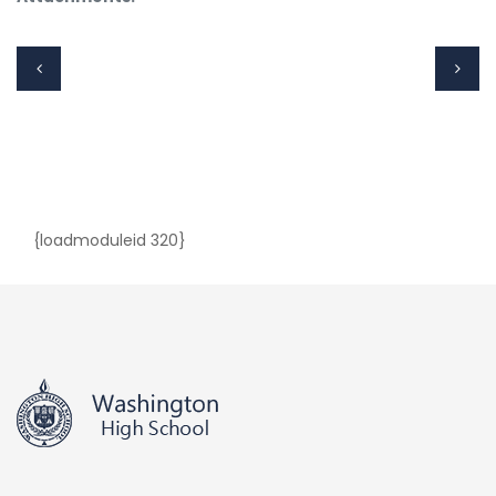
{loadmoduleid 320}