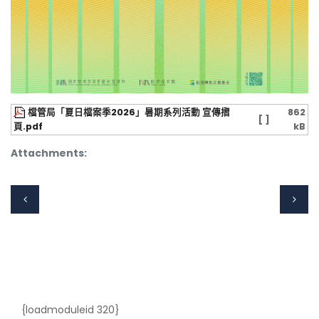
檔管局「夏日檔案季2026」暑期系列活動 宣傳摺
862
[ ]
頁.pdf
kB
Attachments:
{loadmoduleid 320}