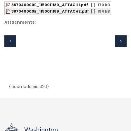
387040000E_1150011189_ATTACH1.pdf
[ ]
170 kB
387040000E_1150011189_ATTACH2.pdf
[ ]
194 kB
Attachments:
{loadmoduleid 320}