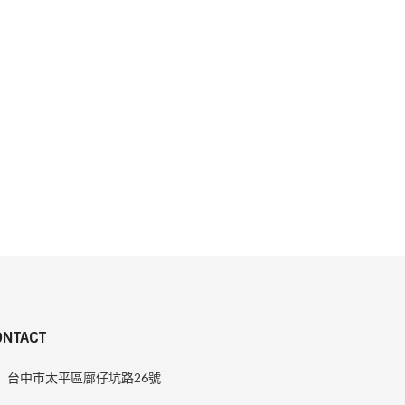
ONTACT
台中市太平區廍仔坑路26號