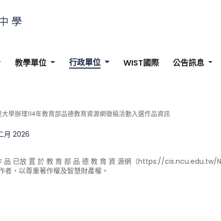
行政單位
教學單位
WIST國際
公告訊息
大學辦理114年教育部品德教育資源網徵稿活動入選作品資訊
 二月 2026
作 品 已放 置 於 教 育 部 品 德 教 育 資 源網（https://cis.ncu.ed
作者，以尊重著作權及智慧財產權。