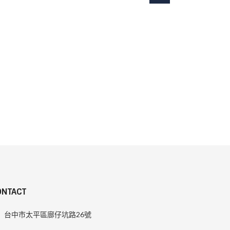
ONTACT
台中市太平區廍仔坑路26號