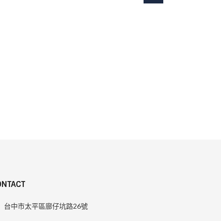
ONTACT
台中市太平區廍仔坑路26號