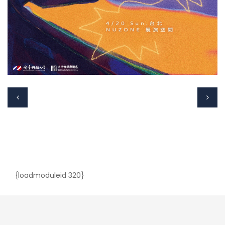
{loadmoduleid 320}