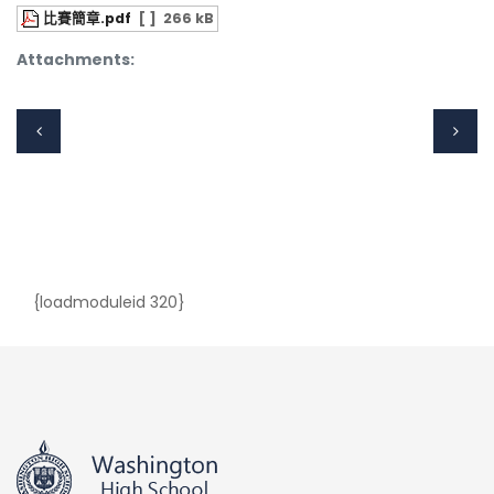
比賽簡章.pdf
[ ]
266 kB
Attachments:
{loadmoduleid 320}