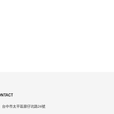
ONTACT
台中市太平區廍仔坑路26號