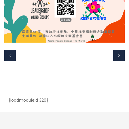
{loadmoduleid 320}