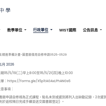
行政單位
教學單位
WIST國際
公告訊息
學生精進準備計畫-圖書館借用自修申請0525-0529
 五月 2026
115/5/19(二)早上8:00至115/5/21(四)晚上10:00
：https://forms.gle/X5p1tAGAxLPhANGs6
注意事項：
圖書館申請自修視為正式課程，點名未到或遲到將列入出缺勤記錄，2次遲到
則於返校隔日完成手續並送交圖書館登記) 。