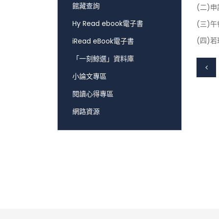
館藏查詢
(二)
Hy Read ebook電子書
(三)
(四)
iRead eBook電子書
「一刻鯨選」資料庫
小論文專區
閱讀心得專區
網路資源