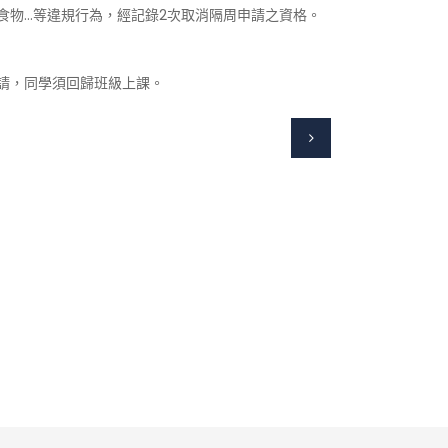
食物…等違規行為，經記錄2次取消隔周申請之資格。
請，同學須回歸班級上課。