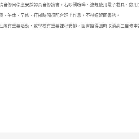
申請自修同學應安靜認真自修讀書，若吵鬧喧嘩、違規使用電子載具、飲用
午餐、午休、早修、打掃時間須配合班上作息，不得逗留圖書館。
若班級有重要活動，或學校有重要課程安排，圖書館得臨時取消高三自修申