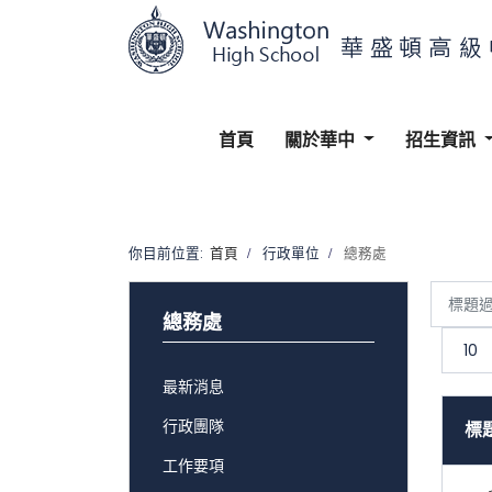
首頁
關於華中
招生資訊
你目前位置:
首頁
行政單位
總務處
標
題
顯
過
示
總務處
濾
數
目
最新消息
行政團隊
標
工作要項