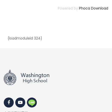
Powered by
Phoca Download
{loadmoduleid 324}