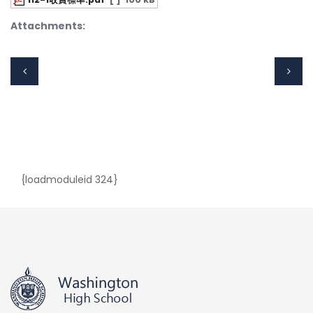
Attachments:
{loadmoduleid 324}