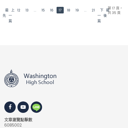
第 17 頁，
最
上
12
13
...
15
16
17
18
19
...
21
下
最
共 35 頁
先
一
一
後
篇
篇
文章瀏覽點擊數
6085002