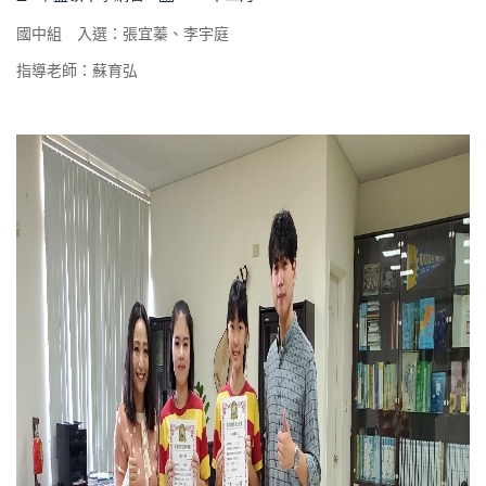
國中組 入選：張宜蓁、李宇庭
指導老師：蘇育弘