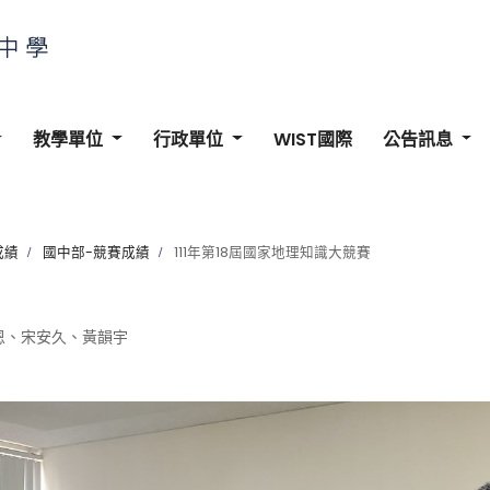
教學單位
行政單位
WIST國際
公告訊息
成績
國中部-競賽成績
111年第18屆國家地理知識大競賽
恩
、
宋安久
、
黃韻宇