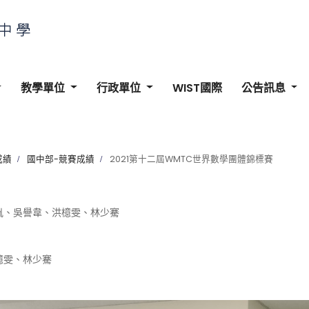
教學單位
行政單位
WIST國際
公告訊息
成績
國中部-競賽成績
2021第十二屆WMTC世界數學團體錦標賽
胤、吳譽韋、洪檍雯、林少騫
檍雯、林少騫