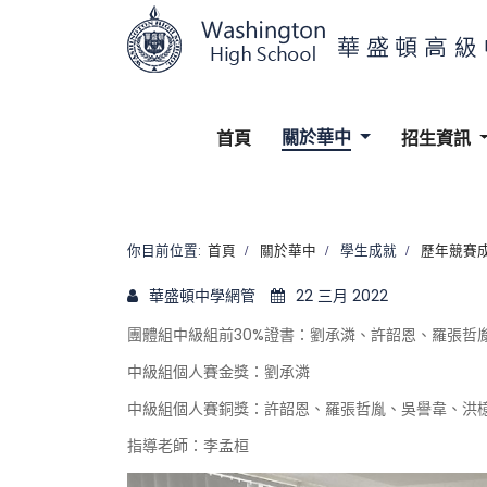
關於華中
首頁
招生資訊
你目前位置:
首頁
關於華中
學生成就
歷年競賽
華盛頓中學網管
22 三月 2022
團體組中級組前30%證書：劉承潾、許韶恩、羅張哲
中級組個人賽金獎：劉承潾
中級組個人賽銅獎：許韶恩、羅張哲胤、吳譽韋、洪
指導老師：李孟桓