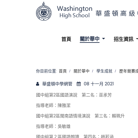
關於華中
首頁
招生資訊
你目前位置:
首頁
關於華中
學生成就
歷年競賽
華盛頓中學網管
08 十一月 2021
國中組第
2
區國語演說
第二名：巫承芳
指導老師：陳雅潔
國中組第
2
區閩南語情境演說
第三名：賴珮升
指導老師
：
吳敏雄
國中組第
２
區國語朗讀
第四名
：
趙若涵