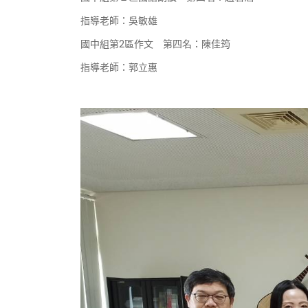
指導老師
：
吳敏雄
國中組第
2
區作文
第四名
：
陳佳筠
指導老師
：
郭立惠