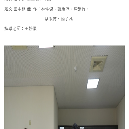
短文 國中組 佳
作：林仲傑、蕭秉冠、陳韻竹、
蔡采育、簡子凡
指導老師：王靜儀